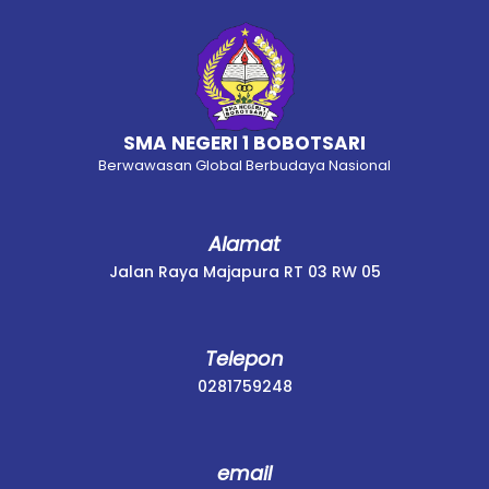
Skip
to
content
SMA NEGERI 1 BOBOTSARI
Berwawasan Global Berbudaya Nasional
Alamat
Jalan Raya Majapura RT 03 RW 05
Telepon
0281759248
0281759248
email