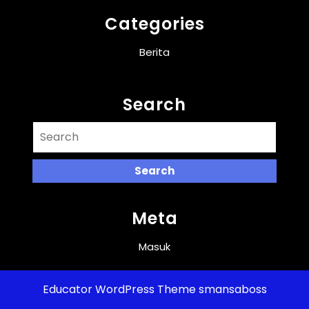
Categories
Berita
Search
Search
for:
Meta
Masuk
Educator WordPress Theme
smansaboss