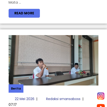
SMAN
Mata ...
1
READ
READ MORE
BOBOTSARI
MORE
GELAR
MGMP
PENYELARASAN
PEMBELAJARAN
DAN
EVALUASI
Berita
22
Redaksi
22 Mei 2026
|
Redaksi smansaboss
|
Mei
smansaboss
07:17